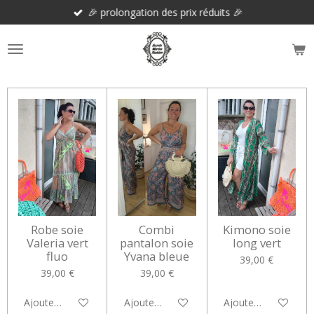
🎉 prolongation des prix réduits 🎉
Passer
au
contenu
principal
Robe soie
Combi
Kimono soie
Valeria vert
pantalon soie
long vert
fluo
Yvana bleue
39,00 €
39,00 €
39,00 €
Ajouter au panier
Ajouter au panier
Ajouter au panier