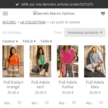
-60% sur nos derniers articles (code:OUTLET)
Passer
au
contenu
principal
ACCUEIL
»
LA COLLECTION
»
Les pulls et sweats
42 résultats
Trier:
Couleur
▾
TAILLE
▾
Taille
▾
Pull Evelyn
Pull Adela
Pull Adela
Pull Adela
orange
vert
fushia
bleu
35,00 €
35,00 €
35,00 €
35,00 €
Ajouter au panier
Ajouter au panier
Ajouter au panier
Ajouter au pa