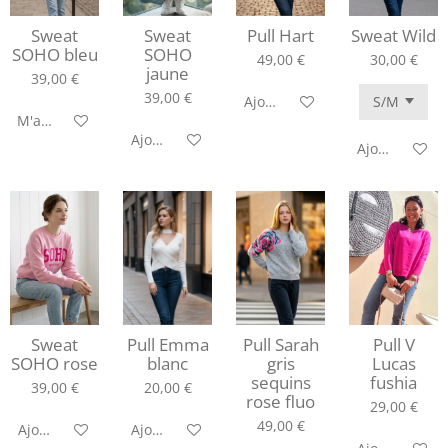
Sweat
Sweat
Pull Hart
Sweat Wild
SOHO bleu
SOHO
49,00 €
30,00 €
jaune
39,00 €
39,00 €
Ajouter au panier
M'avertir si disponible
Ajouter au panier
Ajouter au pa
Sweat
Pull Emma
Pull Sarah
Pull V
SOHO rose
blanc
gris
Lucas
sequins
fushia
39,00 €
20,00 €
rose fluo
29,00 €
49,00 €
Ajouter au panier
Ajouter au panier