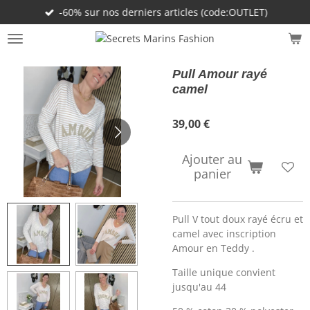
-60% sur nos derniers articles (code:OUTLET)
Passer
au
contenu
principal
Pull Amour rayé
camel
39,00 €
Ajouter au
panier
Pull V tout doux rayé écru et
camel avec inscription
Amour en Teddy .
Taille unique convient
jusqu'au 44