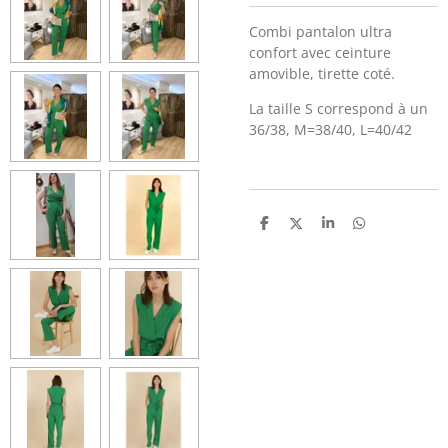
Combi pantalon ultra
confort avec ceinture
amovible, tirette coté.
La taille S correspond à un
36/38, M=38/40, L=40/42
P
P
P
P
a
a
a
a
r
r
r
r
t
t
t
t
a
a
a
a
g
g
g
g
e
e
e
e
r
r
r
r