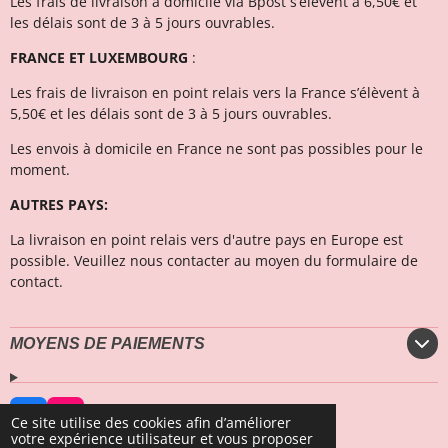
Les frais de livraison à domicile via Bpost s’élèvent à 6,50€ et
l
es délais sont de 3 à 5 jours ouvrables.
FRANCE ET LUXEMBOURG
:
Les frais de livraison en point relais vers la France s’élèvent à
5,50€ et les délais sont de 3 à 5 jours ouvrables.
Les envois à domicile en France ne sont pas possibles pour le
moment.
AUTRES PAYS:
La livraison en point relais vers d'autre pays en Europe est
possible. Veuillez nous contacter au moyen du formulaire de
contact.
MOYENS DE PAIEMENTS
F
I
Ce site utilise des cookies afin d’améliorer
a
n
votre expérience utilisateur et vous proposer
© 2023 - 2026 Secrets Marins Fashion