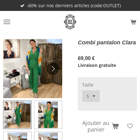
-60% sur nos derniers articles (code:OUTLET)
Passer
au
contenu
principal
Combi pantalon Clara
69,00 €
Livraison gratuite
Taille
Ajouter au
panier