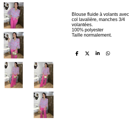
Blouse fluide à volants avec
col lavalière, manches 3/4
volantées.
100% polyester
Taille normalement.
P
P
P
P
a
a
a
a
r
r
r
r
t
t
t
t
a
a
a
a
g
g
g
g
e
e
e
e
r
r
r
r