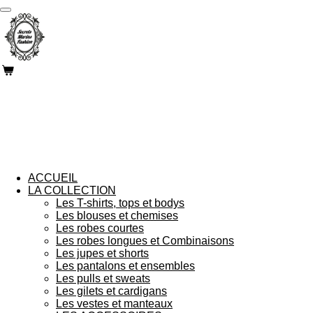
Passer
au
contenu
principal
ACCUEIL
LA COLLECTION
Les T-shirts, tops et bodys
Les blouses et chemises
Les robes courtes
Les robes longues et Combinaisons
Les jupes et shorts
Les pantalons et ensembles
Les pulls et sweats
Les gilets et cardigans
Les vestes et manteaux