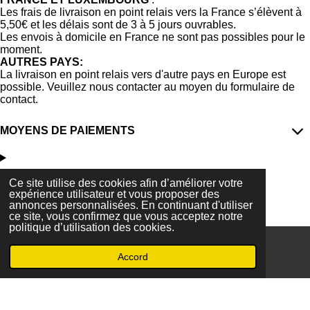
Les frais de livraison en point relais vers la France s’élèvent à
5,50€ et les délais sont de 3 à 5 jours ouvrables.
Les envois à domicile en France ne sont pas possibles pour le
moment.
AUTRES PAYS:
La livraison en point relais vers d'autre pays en Europe est
possible. Veuillez nous contacter au moyen du formulaire de
contact.
MOYENS DE PAIEMENTS
Ce site utilise des cookies afin d’améliorer votre
F
I
expérience utilisateur et vous proposer des
annonces personnalisées. En continuant d'utiliser
a
n
© 2023 - 2026 Secrets Marins Fashion
ce site, vous confirmez que vous acceptez notre
c
s
Propulsé par
Webador
politique d’utilisation des cookies.
e
t
b
a
Accord
o
g
E-mail
Téléphone
Carte
o
r
k
a
m