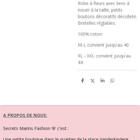
Robe à fleurs avec liens à
nouer à la taille, petits
boutons décoratifs décolleté.
Bretelles réglables.
100% coton
M-L convient jusqu'au 40
XL - XXL convient jusqu'au
44
P
P
P
P
a
a
a
a
r
r
r
r
t
t
t
t
a
a
a
a
g
g
g
g
e
e
e
e
r
r
r
r
A PROPOS DE NOUS:
Secrets Marins Fashion 🌸 c'est :
Une petite boutique dans le quartier de la place Vanderkindere,