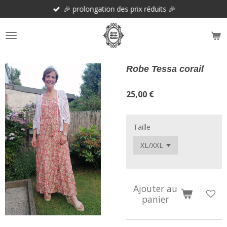
🎉 prolongation des prix réduits 🎉
Passer
au
contenu
principal
Robe Tessa corail
25,00 €
Taille
Ajouter au
panier