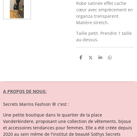
Robe satinée effet cache
cœur avec empiècement en
organza transparent.
Matière stretch.
Taille petit. Prendre 1 taille
au-dessus.
P
P
P
P
a
a
a
a
r
r
r
r
t
t
t
t
a
a
a
a
g
g
g
g
e
e
e
e
r
r
r
r
A PROPOS DE NOUS:
Secrets Marins Fashion 🌸 c'est :
Une petite boutique dans le quartier de la place
Vanderkindere, proposant une collection de vêtements, bijoux
et accessoires tendances pour femmes. Elle a été créée depuis
2020 au sein même de l'institut de beauté Sothys Secrets