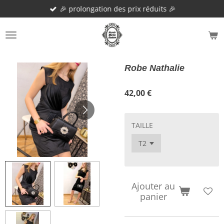
🎉 prolongation des prix réduits 🎉
Passer
au
contenu
principal
Robe Nathalie
42,00 €
TAILLE
Ajouter au
panier