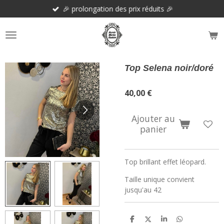
🎉 prolongation des prix réduits 🎉
Passer
au
contenu
principal
Top Selena noir/doré
40,00 €
Ajouter au
panier
Top brillant effet léopard.
Taille unique convient
jusqu'au 42
P
P
P
P