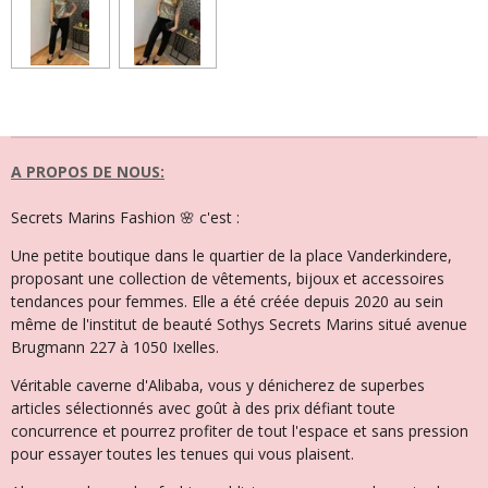
a
a
a
a
r
r
r
r
t
t
t
t
a
a
a
a
g
g
g
g
e
e
e
e
r
r
r
r
A PROPOS DE NOUS:
Secrets Marins Fashion 🌸 c'est :
Une petite boutique dans le quartier de la place Vanderkindere,
proposant une collection de vêtements, bijoux et accessoires
tendances pour femmes. Elle a été créée depuis 2020 au sein
même de l'institut de beauté Sothys Secrets Marins situé avenue
Brugmann 227 à 1050 Ixelles.
Véritable caverne d'Alibaba, vous y dénicherez de superbes
articles sélectionnés avec goût à des prix défiant toute
concurrence et pourrez profiter de tout l'espace et sans pression
pour essayer toutes les tenues qui vous plaisent.