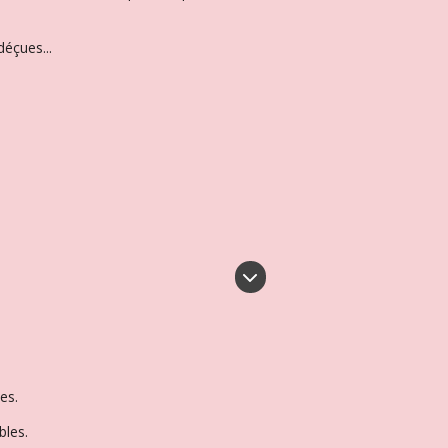
éçues...
es.
bles.