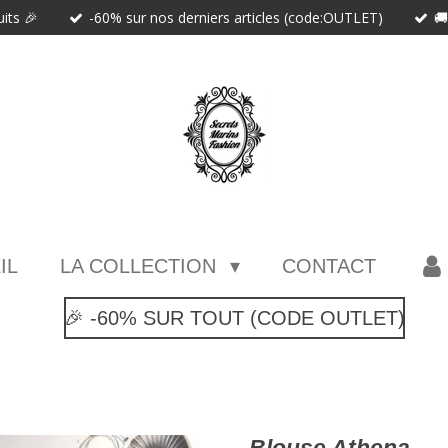
uits 🎉
-60% sur nos derniers articles (code:OUTLET)

IL
LA COLLECTION
CONTACT
🎉 -60% SUR TOUT (CODE OUTLET)