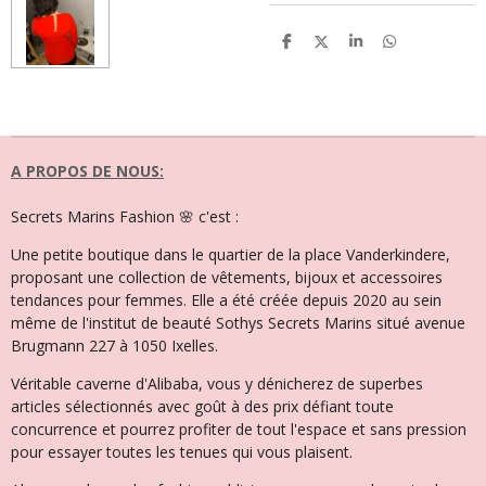
P
P
P
P
a
a
a
a
r
r
r
r
t
t
t
t
a
a
a
a
g
g
g
g
e
e
e
e
r
r
r
r
A PROPOS DE NOUS:
Secrets Marins Fashion 🌸 c'est :
Une petite boutique dans le quartier de la place Vanderkindere,
proposant une collection de vêtements, bijoux et accessoires
tendances pour femmes. Elle a été créée depuis 2020 au sein
même de l'institut de beauté Sothys Secrets Marins situé avenue
Brugmann 227 à 1050 Ixelles.
Véritable caverne d'Alibaba, vous y dénicherez de superbes
articles sélectionnés avec goût à des prix défiant toute
concurrence et pourrez profiter de tout l'espace et sans pression
pour essayer toutes les tenues qui vous plaisent.