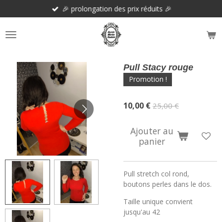
🎉 prolongation des prix réduits 🎉
Passer
au
contenu
principal
Pull Stacy rouge
Promotion !
10,00 €
25,00 €
Ajouter au
panier
Pull stretch col rond,
boutons perles dans le dos.
Taille unique convient
jusqu'au 42