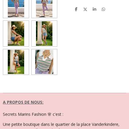
P
P
P
P
a
a
a
a
r
r
r
r
t
t
t
t
a
a
a
a
g
g
g
g
e
e
e
e
r
r
r
r
A PROPOS DE NOUS:
Secrets Marins Fashion 🌸 c'est :
Une petite boutique dans le quartier de la place Vanderkindere,