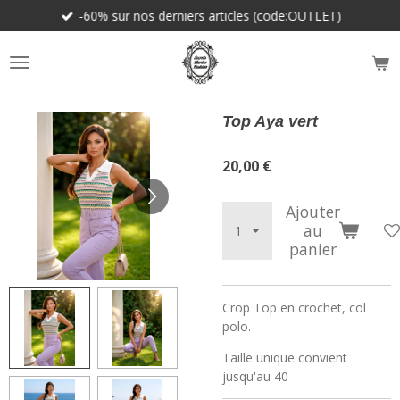
-60% sur nos derniers articles (code:OUTLET)
Passer
au
contenu
principal
Top Aya vert
20,00 €
Ajouter
au
panier
Crop Top en crochet, col
polo.
Taille unique convient
jusqu'au 40