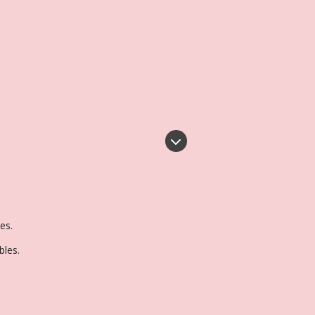
es.
bles.