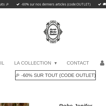
uits 🎉
-60% sur nos derniers articles (code:OUTLET)

IL
LA COLLECTION
CONTACT
🎉 -60% SUR TOUT (CODE OUTLET)