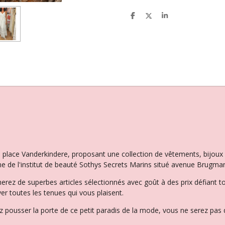
P
P
P
a
a
a
r
r
r
t
t
t
a
a
a
g
g
g
e
e
e
r
r
r
la place Vanderkindere, proposant une collection de vêtements, bijo
e de l'institut de beauté Sothys Secrets Marins situé avenue Brugman
herez de superbes articles sélectionnés avec goût à des prix défiant t
er toutes les tenues qui vous plaisent.
 pousser la porte de ce petit paradis de la mode, vous ne serez pas d