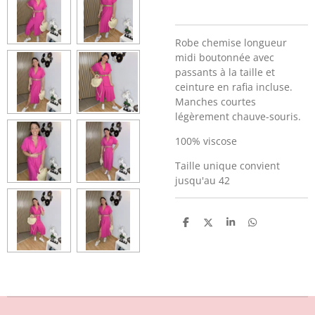
Robe chemise longueur
midi boutonnée avec
passants à la taille et
ceinture en rafia incluse.
Manches courtes
légèrement chauve-souris.
100% viscose
Taille unique convient
jusqu'au 42
P
P
P
P
a
a
a
a
r
r
r
r
t
t
t
t
a
a
a
a
g
g
g
g
e
e
e
e
r
r
r
r