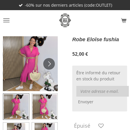
-60% sur nos derniers articles (code:OUTLET)
Passer
au
contenu
principal
Robe Eloïse fushia
52,00 €
Être informé du retour
en stock du produit
Envoyer
Épuisé