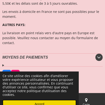
5,50€ et les délais sont de 3 à 5 jours ouvrables.
Les envois à domicile en France ne sont pas possibles pour le
moment.
AUTRES PAYS:
La livraison en point relais vers d'autre pays en Europe est
possible. Veuillez nous contacter au moyen du formulaire de
contact.
MOYENS DE PAIEMENTS
F
I
Ce site utilise des cookies afin d’améliorer
a
n
votre expérience utilisateur et vous proposer
© 2023 - 2026 Secrets Marins Fashion
c
s
des annonces personnalisées. En continuant
Propulsé par
Webador
e
t
d'utiliser ce site, vous confirmez que vous
b
a
acceptez notre politique d’utilisation des
o
g
cookies.
o
r
k
a
Accord
E-mail
Téléphone
Carte