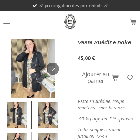
🎉 prolongation des prix réduits 🎉
Passer
au
contenu
principal
Veste Suédine noire
45,00 €
Ajouter au
panier
Veste en suédine, coupe
manteau , sans boutons .
95 % polyester 5 % spandex
Taille unique convient
jusqu'au 42/44