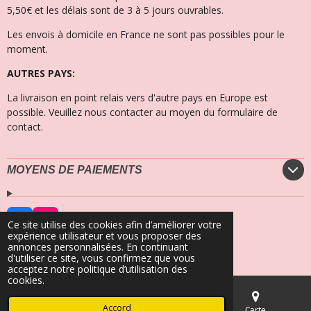
5,50€ et les délais sont de 3 à 5 jours ouvrables.
Les envois à domicile en France ne sont pas possibles pour le
moment.
AUTRES PAYS:
La livraison en point relais vers d'autre pays en Europe est
possible. Veuillez nous contacter au moyen du formulaire de
contact.
MOYENS DE PAIEMENTS
F
I
Ce site utilise des cookies afin d’améliorer votre
a
n
expérience utilisateur et vous proposer des
© 2023 - 2026 Secrets Marins Fashion
c
s
annonces personnalisées. En continuant
Propulsé par
Webador
e
t
d'utiliser ce site, vous confirmez que vous
b
a
acceptez notre politique d’utilisation des
o
g
cookies.
o
r
k
a
Accord
E-mail
Téléphone
Carte