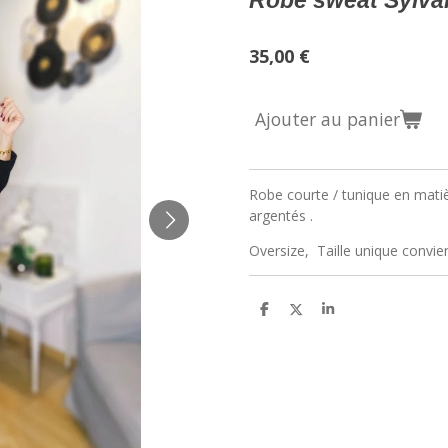
Robe sweat Sylva
35,00 €
Ajouter au panier
Robe courte / tunique en matiè
argentés .
Oversize, Taille unique convie
P
P
P
a
a
a
r
r
r
t
t
t
a
a
a
g
g
g
e
e
e
r
r
r