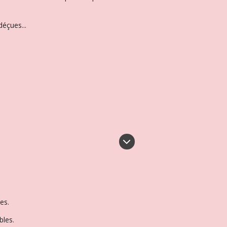
éçues...
es.
bles.