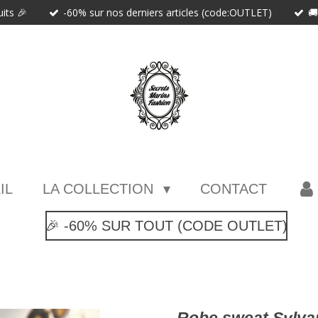
uits 🎉
-60% sur nos derniers articles (code:OUTLET)

IL
LA COLLECTION
CONTACT
🎉 -60% SUR TOUT (CODE OUTLET)