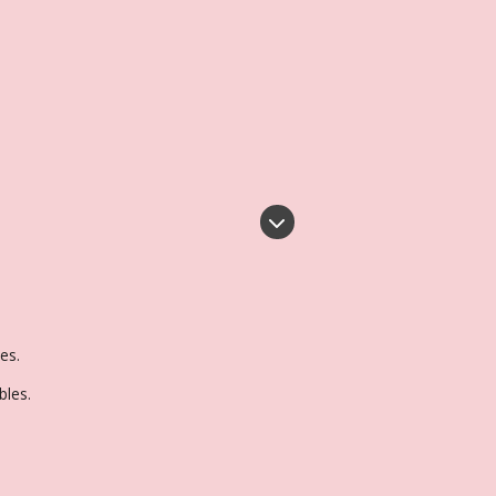
es.
bles.