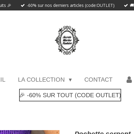
uits 🎉
-60% sur nos derniers articles (code:OUTLET)

IL
LA COLLECTION
CONTACT
🎉 -60% SUR TOUT (CODE OUTLET)