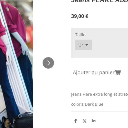
Jeans FLARE Abba
39,00 €
Taille
Ajouter au panier
Jeans Flare extra long et stret
coloris Dark Blue
P
P
P
a
a
a