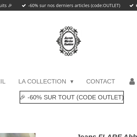
uits 🎉
-60% sur nos derniers articles (code:OUTLET)
IL
LA COLLECTION
CONTACT
🎉 -60% SUR TOUT (CODE OUTLET)