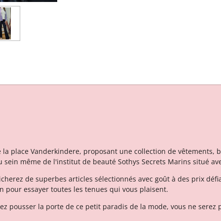
r
r
r
t
t
t
a
a
a
g
g
g
e
e
e
r
r
r
e la place Vanderkindere, proposant une collection de vêtements, b
u sein même de l'institut de beauté Sothys Secrets Marins situé a
icherez de superbes articles sélectionnés avec goût à des prix déf
on pour essayer toutes les tenues qui vous plaisent.
z pousser la porte de ce petit paradis de la mode, vous ne serez 