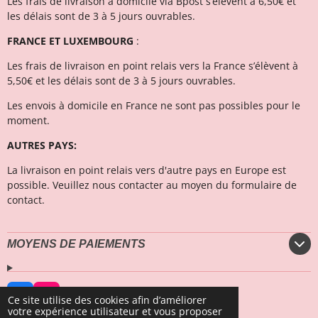
Les frais de livraison à domicile via Bpost s’élèvent à 6,50€ et
l
es délais sont de 3 à 5 jours ouvrables.
FRANCE ET LUXEMBOURG
:
Les frais de livraison en point relais vers la France s’élèvent à
5,50€ et les délais sont de 3 à 5 jours ouvrables.
Les envois à domicile en France ne sont pas possibles pour le
moment.
AUTRES PAYS:
La livraison en point relais vers d'autre pays en Europe est
possible. Veuillez nous contacter au moyen du formulaire de
contact.
MOYENS DE PAIEMENTS
F
I
Ce site utilise des cookies afin d’améliorer
a
n
votre expérience utilisateur et vous proposer
© 2023 - 2026 Secrets Marins Fashion