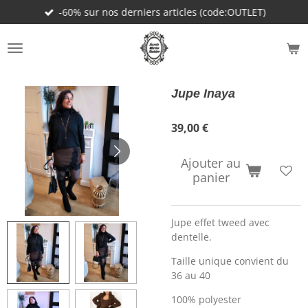
-60% sur nos derniers articles (code:OUTLET)
Passer
au
contenu
principal
Jupe Inaya
39,00 €
Ajouter au
panier
Jupe effet tweed avec
dentelle.
Taille unique convient du
36 au 40
100% polyester