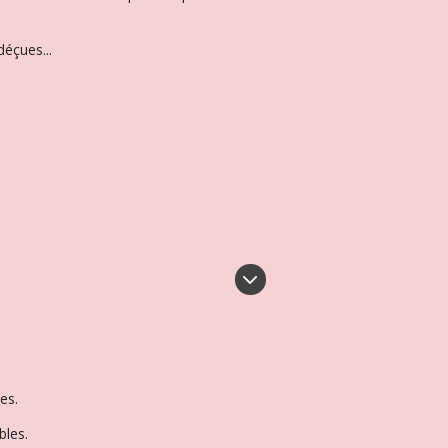
éçues...
es.
bles.