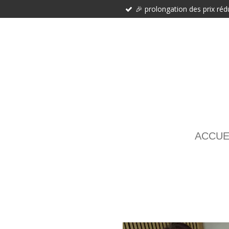
🎉 prolongation des prix réd
Passer
au
contenu
principal
ACCUE