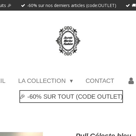
uits 🎉
-60% sur nos derniers articles (code:OUTLET)

IL
LA COLLECTION
CONTACT
🎉 -60% SUR TOUT (CODE OUTLET)