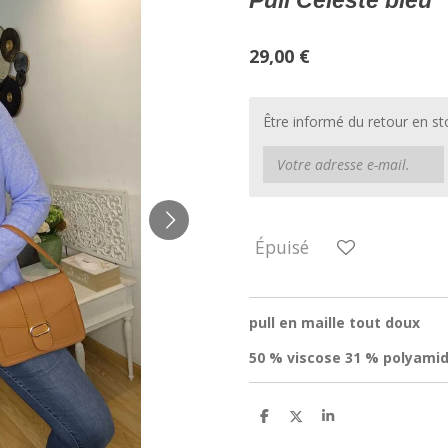
Pull Céleste bleu
29,00 €
Être informé du retour en st
Épuisé
pull en maille tout doux
50 % viscose 31 % polyamid
P
P
P
a
a
a