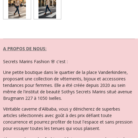
t
t
t
t
a
a
a
a
g
g
g
g
e
e
e
e
r
r
r
r
A PROPOS DE NOUS:
Secrets Marins Fashion 🌸 c'est :
Une petite boutique dans le quartier de la place Vanderkindere,
proposant une collection de vêtements, bijoux et accessoires
tendances pour femmes. Elle a été créée depuis 2020 au sein
même de l'institut de beauté Sothys Secrets Marins situé avenue
Brugmann 227 à 1050 Ixelles.
Véritable caverne d'Alibaba, vous y dénicherez de superbes
articles sélectionnés avec goût à des prix défiant toute
concurrence et pourrez profiter de tout l'espace et sans pression
pour essayer toutes les tenues qui vous plaisent.