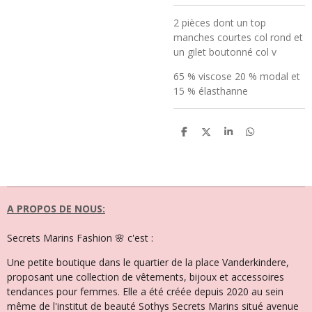
2 pièces dont un top
manches courtes col rond et
un gilet boutonné col v
65 % viscose 20 % modal et
15 % élasthanne
P
P
P
P
a
a
a
a
r
r
r
r
t
t
t
t
a
a
a
a
g
g
g
g
e
e
e
e
r
r
r
r
A PROPOS DE NOUS:
Secrets Marins Fashion 🌸 c'est :
Une petite boutique dans le quartier de la place Vanderkindere,
proposant une collection de vêtements, bijoux et accessoires
tendances pour femmes. Elle a été créée depuis 2020 au sein
même de l'institut de beauté Sothys Secrets Marins situé avenue