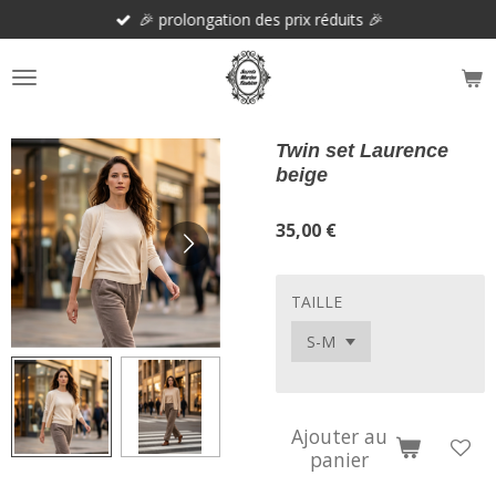
🎉 prolongation des prix réduits 🎉
Passer
au
contenu
principal
Twin set Laurence
beige
35,00 €
TAILLE
Ajouter au
panier