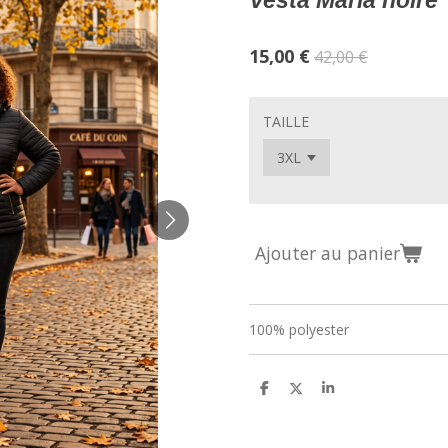
Vesta Maria noire
15,00 €
42,00 €
TAILLE
Ajouter au panier
100% polyester
P
P
P
a
a
a
r
r
r
t
t
t