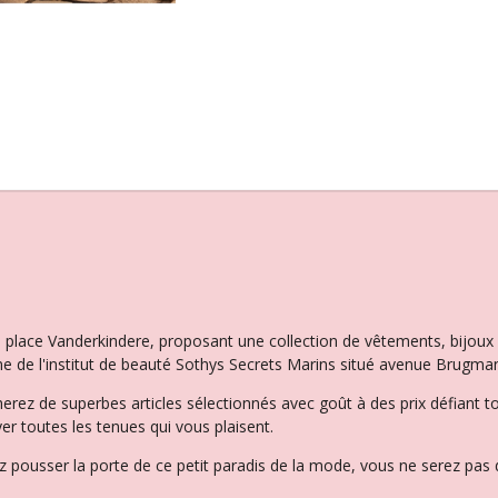
a
a
a
g
g
g
e
e
e
r
r
r
la place Vanderkindere, proposant une collection de vêtements, bijo
e de l'institut de beauté Sothys Secrets Marins situé avenue Brugman
herez de superbes articles sélectionnés avec goût à des prix défiant t
er toutes les tenues qui vous plaisent.
 pousser la porte de ce petit paradis de la mode, vous ne serez pas d