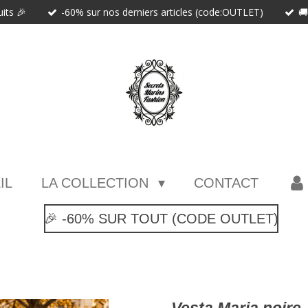
uits 🎉
-60% sur nos derniers articles (code:OUTLET)

IL
LA COLLECTION
CONTACT
🎉 -60% SUR TOUT (CODE OUTLET)