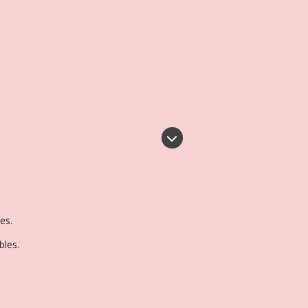
es.
bles.