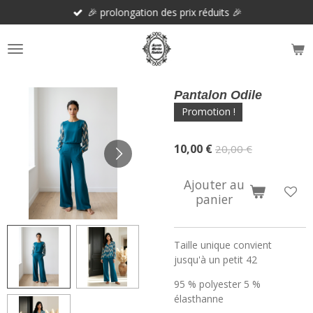
🎉 prolongation des prix réduits 🎉
Passer
au
contenu
principal
Pantalon Odile
Promotion !
10,00 €
20,00 €
Ajouter au
panier
Taille unique convient
jusqu'à un petit 42
95 % polyester 5 %
élasthanne