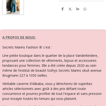
P
P
P
P
a
a
a
a
r
r
r
r
t
t
t
t
a
a
a
a
g
g
g
g
e
e
e
e
r
r
r
r
A PROPOS DE NOUS:
Secrets Marins Fashion 🌸 c'est :
Une petite boutique dans le quartier de la place Vanderkindere,
proposant une collection de vêtements, bijoux et accessoires
tendances pour femmes. Elle a été créée depuis 2020 au sein
même de l'institut de beauté Sothys Secrets Marins situé avenue
Brugmann 227 à 1050 Ixelles.
Véritable caverne d'Alibaba, vous y dénicherez de superbes
articles sélectionnés avec goût à des prix défiant toute
concurrence et pourrez profiter de tout l'espace et sans pression
pour essayer toutes les tenues qui vous plaisent.