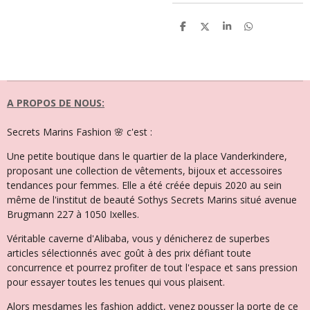
P
P
P
P
a
a
a
a
r
r
r
r
t
t
t
t
a
a
a
a
g
g
g
g
e
e
e
e
r
r
r
r
A PROPOS DE NOUS:
Secrets Marins Fashion 🌸 c'est :
Une petite boutique dans le quartier de la place Vanderkindere,
proposant une collection de vêtements, bijoux et accessoires
tendances pour femmes. Elle a été créée depuis 2020 au sein
même de l'institut de beauté Sothys Secrets Marins situé avenue
Brugmann 227 à 1050 Ixelles.
Véritable caverne d'Alibaba, vous y dénicherez de superbes
articles sélectionnés avec goût à des prix défiant toute
concurrence et pourrez profiter de tout l'espace et sans pression
pour essayer toutes les tenues qui vous plaisent.
Alors mesdames les fashion addict, venez pousser la porte de ce