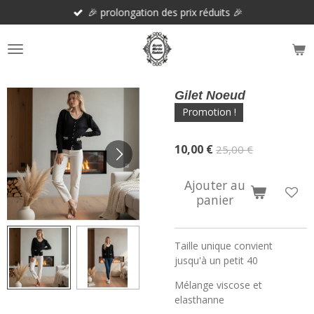
🎉 prolongation des prix réduits 🎉
Passer
au
contenu
principal
Gilet Noeud
Promotion !
10,00 €
25,00 €
Ajouter au
panier
Taille unique convient
jusqu'à un petit 40
Mélange viscose et
elasthanne