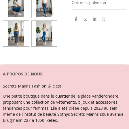
Coton et polyester
P
P
P
P
a
a
a
a
r
r
r
r
t
t
t
t
a
a
a
a
g
g
g
g
e
e
e
e
r
r
r
r
A PROPOS DE NOUS:
Secrets Marins Fashion 🌸 c'est :
Une petite boutique dans le quartier de la place Vanderkindere,
proposant une collection de vêtements, bijoux et accessoires
tendances pour femmes. Elle a été créée depuis 2020 au sein
même de l'institut de beauté Sothys Secrets Marins situé avenue
Brugmann 227 à 1050 Ixelles.