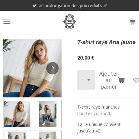
🎉 prolongation des prix réduits 🎉
Passer
au
contenu
principal
T-shirt rayé Aria jaune
20,00 €
Ajouter
au
panier
T-shirt rayé manches
courtes col rond.
Taille unique convient
jusqu'au 42