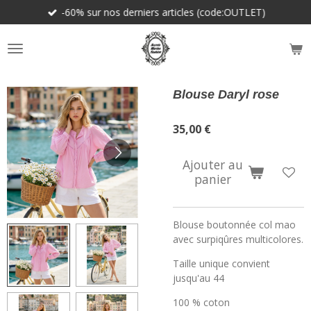
-60% sur nos derniers articles (code:OUTLET)
Passer
au
contenu
principal
Blouse Daryl rose
35,00 €
Ajouter au
panier
Blouse boutonnée col mao
avec surpiqûres multicolores.
Taille unique convient
jusqu'au 44
100 % coton