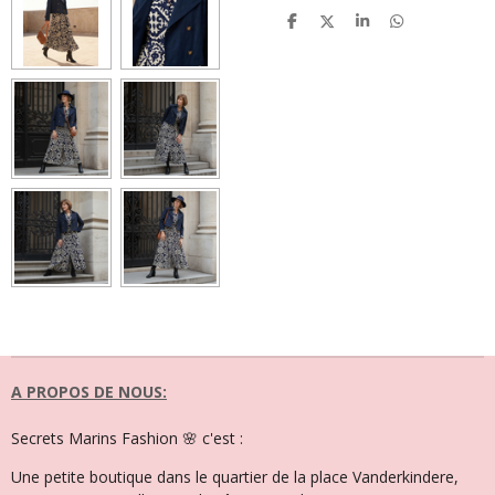
P
P
P
P
a
a
a
a
r
r
r
r
t
t
t
t
a
a
a
a
g
g
g
g
e
e
e
e
r
r
r
r
A PROPOS DE NOUS:
Secrets Marins Fashion 🌸 c'est :
Une petite boutique dans le quartier de la place Vanderkindere,