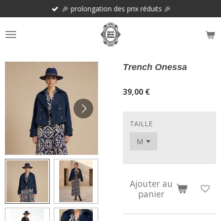
🎉 prolongation des prix réduits 🎉
Passer
au
contenu
principal
Trench Onessa
39,00 €
TAILLE
Ajouter au
panier