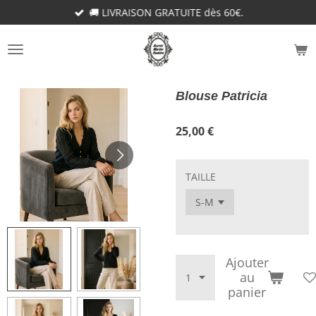
🚚 LIVRAISON GRATUITE dès 60€.
Passer
au
contenu
principal
Blouse Patricia
25,00 €
TAILLE
Ajouter
au
panier