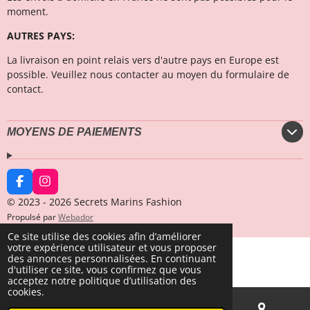
moment.
AUTRES PAYS:
La livraison en point relais vers d'autre pays en Europe est
possible. Veuillez nous contacter au moyen du formulaire de
contact.
MOYENS DE PAIEMENTS
F
I
a
n
© 2023 - 2026 Secrets Marins Fashion
c
s
Propulsé par
Webador
e
t
b
a
Ce site utilise des cookies afin d’améliorer
o
g
votre expérience utilisateur et vous proposer
o
r
des annonces personnalisées. En continuant
k
a
d'utiliser ce site, vous confirmez que vous
m
acceptez notre politique d’utilisation des
cookies.