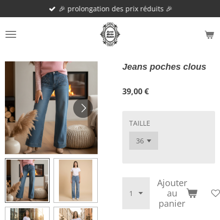
🎉 prolongation des prix réduits 🎉
Passer
au
contenu
principal
Jeans poches clous
39,00 €
TAILLE
Ajouter
au
panier