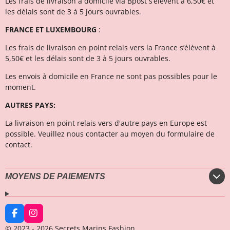
Les frais de livraison à domicile via Bpost s’élèvent à 6,50€ et
l
es délais sont de 3 à 5 jours ouvrables.
FRANCE ET LUXEMBOURG
:
Les frais de livraison en point relais vers la France s’élèvent à
5,50€ et les délais sont de 3 à 5 jours ouvrables.
Les envois à domicile en France ne sont pas possibles pour le
moment.
AUTRES PAYS:
La livraison en point relais vers d'autre pays en Europe est
possible. Veuillez nous contacter au moyen du formulaire de
contact.
MOYENS DE PAIEMENTS
F
I
a
n
© 2023 - 2026 Secrets Marins Fashion