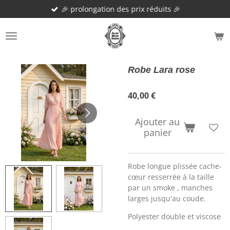
🎉 prolongation des prix réduits 🎉
Passer
au
contenu
principal
Robe Lara rose
40,00 €
Ajouter au
panier
Robe longue plissée cache-
cœur resserrée à la taille
par un smoke , manches
larges jusqu'au coude.
Polyester double et viscose