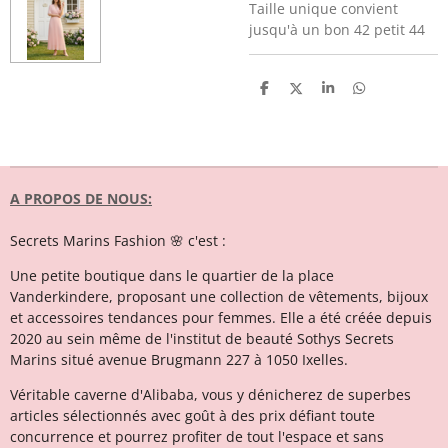
Taille unique convient
jusqu'à un bon 42 petit 44
P
P
P
P
a
a
a
a
r
r
r
r
t
t
t
t
a
a
a
a
g
g
g
g
e
e
e
e
r
r
r
r
A PROPOS DE NOUS:
Secrets Marins Fashion 🌸 c'est :
Une petite boutique dans le quartier de la place
Vanderkindere, proposant une collection de vêtements, bijoux
et accessoires tendances pour femmes. Elle a été créée depuis
2020 au sein même de l'institut de beauté Sothys Secrets
Marins situé avenue Brugmann 227 à 1050 Ixelles.
Véritable caverne d'Alibaba, vous y dénicherez de superbes
articles sélectionnés avec goût à des prix défiant toute
concurrence et pourrez profiter de tout l'espace et sans