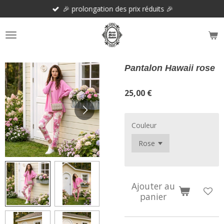
🎉 prolongation des prix réduits 🎉
Passer
au
contenu
principal
Pantalon Hawaii rose
25,00 €
Couleur
Ajouter au
panier