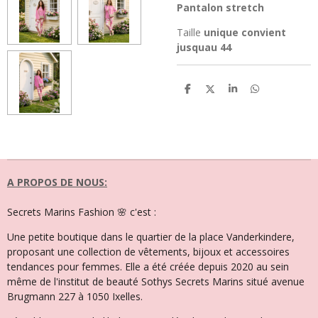
Pantalon stretch
Taille
unique convient
jusquau 44
P
P
P
P
a
a
a
a
r
r
r
r
t
t
t
t
a
a
a
a
g
g
g
g
e
e
e
e
r
r
r
r
A PROPOS DE NOUS:
Secrets Marins Fashion 🌸 c'est :
Une petite boutique dans le quartier de la place Vanderkindere,
proposant une collection de vêtements, bijoux et accessoires
tendances pour femmes. Elle a été créée depuis 2020 au sein
même de l'institut de beauté Sothys Secrets Marins situé avenue
Brugmann 227 à 1050 Ixelles.