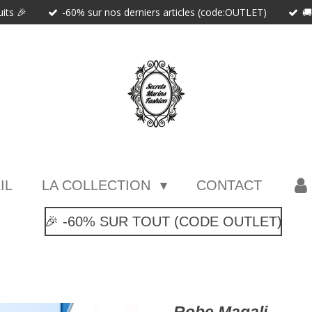
uits 🎉
-60% sur nos derniers articles (code:OUTLET)

IL
LA COLLECTION
CONTACT
🎉 -60% SUR TOUT (CODE OUTLET)