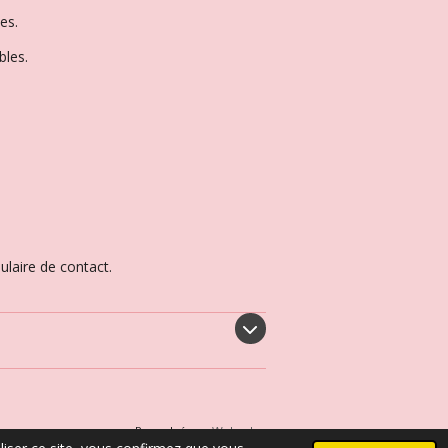
es.
bles.
mulaire de contact.
Propulsé par
Webador