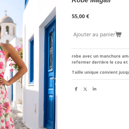
Robe Magali
55,00 €
Ajouter au panier
robe avec un manchure amé
refermer derrière le cou et 
Taille unique convient jusq
P
P
P
a
a
a
r
r
r
t
t
t
a
a
a
g
g
g
e
e
e
r
r
r