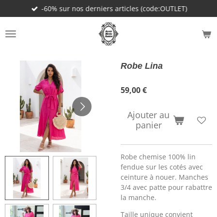
-60% sur nos derniers articles (code:OUTLET)
Passer
au
contenu
principal
Robe Lina
59,00 €
Ajouter au
panier
Robe chemise 100% lin
fendue sur les cotés avec
ceinture à nouer. Manches
3/4 avec patte pour rabattre
la manche.
Taille unique convient