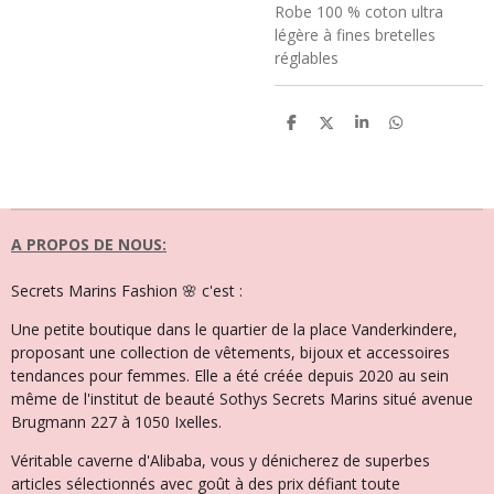
Robe 100 % coton ultra
légère à fines bretelles
réglables
P
P
P
P
a
a
a
a
r
r
r
r
t
t
t
t
a
a
a
a
g
g
g
g
e
e
e
e
r
r
r
r
A PROPOS DE NOUS:
Secrets Marins Fashion 🌸 c'est :
Une petite boutique dans le quartier de la place Vanderkindere,
proposant une collection de vêtements, bijoux et accessoires
tendances pour femmes. Elle a été créée depuis 2020 au sein
même de l'institut de beauté Sothys Secrets Marins situé avenue
Brugmann 227 à 1050 Ixelles.
Véritable caverne d'Alibaba, vous y dénicherez de superbes
articles sélectionnés avec goût à des prix défiant toute