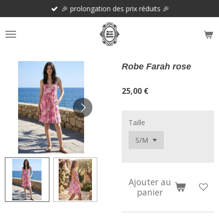
🎉 prolongation des prix réduits 🎉
Passer
au
contenu
principal
Robe Farah rose
25,00 €
Taille
Ajouter au
panier