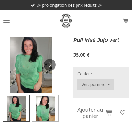
🎉 prolongation des prix réduits 🎉
Passer
au
contenu
principal
Pull irisé Jojo vert
35,00 €
Couleur
Ajouter au
panier