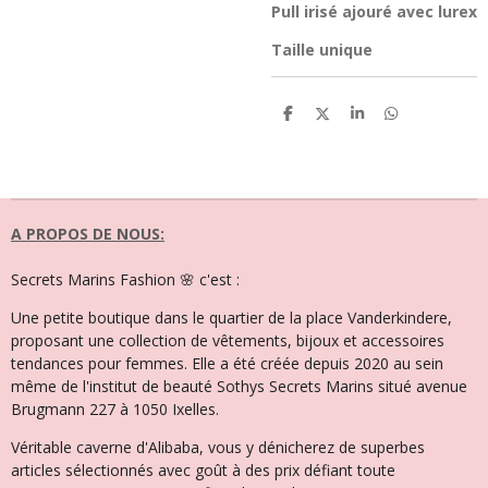
Pull irisé ajouré avec lurex
Taille unique
P
P
P
P
a
a
a
a
r
r
r
r
t
t
t
t
a
a
a
a
g
g
g
g
e
e
e
e
r
r
r
r
A PROPOS DE NOUS:
Secrets Marins Fashion 🌸 c'est :
Une petite boutique dans le quartier de la place Vanderkindere,
proposant une collection de vêtements, bijoux et accessoires
tendances pour femmes. Elle a été créée depuis 2020 au sein
même de l'institut de beauté Sothys Secrets Marins situé avenue
Brugmann 227 à 1050 Ixelles.
Véritable caverne d'Alibaba, vous y dénicherez de superbes
articles sélectionnés avec goût à des prix défiant toute